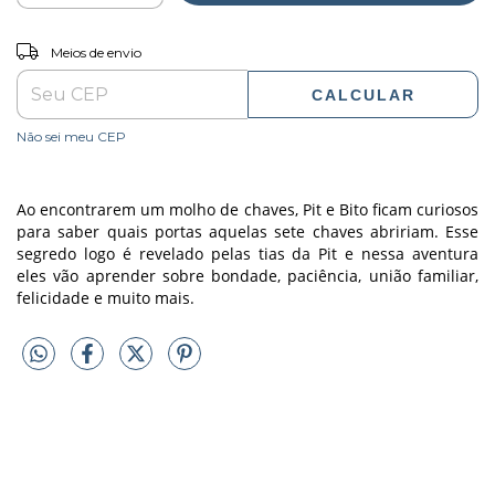
ALTERAR CEP
Entregas para o CEP:
Meios de envio
CALCULAR
Não sei meu CEP
Ao encontrarem um molho de chaves, Pit e Bito ficam curiosos
para saber quais
portas aquelas sete chaves abririam. Esse
segredo logo é revelado pelas tias da
Pit e nessa aventura
eles vão aprender sobre bondade, paciência, união familiar,
felicidade e muito mais.