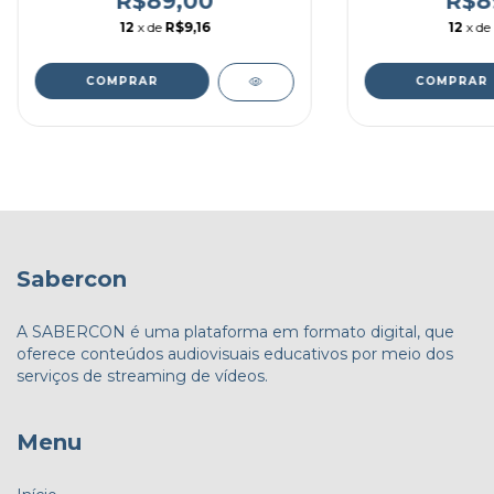
R$89,00
R$8
12
x de
R$9,16
12
x de
Sabercon
A SABERCON é uma plataforma em formato digital, que
oferece conteúdos audiovisuais educativos por meio dos
serviços de streaming de vídeos.
Menu