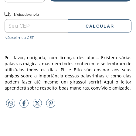
ALTERAR CEP
Entregas para o CEP:
Meios de envio
CALCULAR
Não sei meu CEP
Por favor, obrigada, com licença, desculpe… Existem várias
palavras mágicas, mas
nem todos conhecem e se lembram de
utilizá-las todos os dias. Pit e Bito vão ensi
nar aos seus
amigos sobre a importância dessas palavrinhas e como elas
podem
fazer até mesmo um girassol sorrir! Aqui o leitor
aprenderá sobre respeito, boas
maneiras, convívio e amizade.